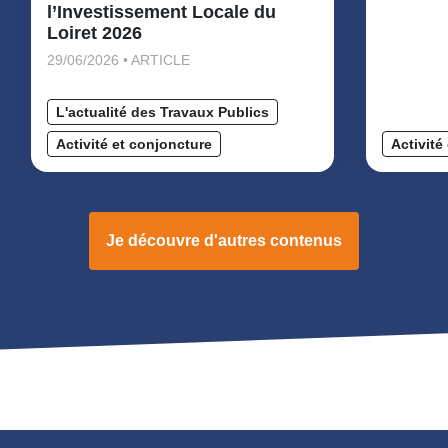
l’Investissement Locale du
Loiret 2026
29/06/2026 • ARTICLE
L'actualité des Travaux Publics
Activité et conjoncture
Activité
Je découvre d'autres contenus