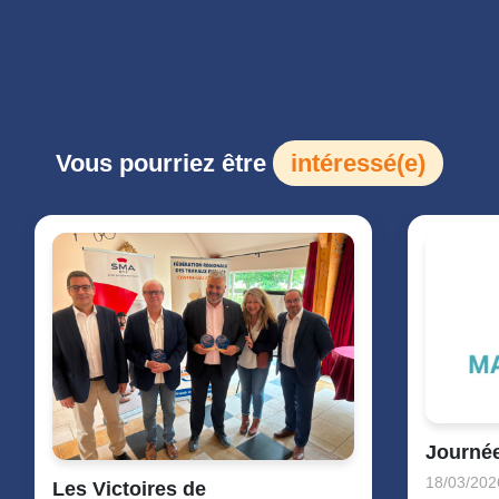
Vous pourriez être
intéressé(e)
Journée
18/03/202
Les Victoires de